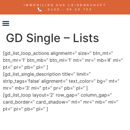
IMMOBILIEN AUS LEIDENSCHAFT
0160 - 59 45 753
GD Single – Lists
[gd_list_loop_actions alignment=“ size=“ btn_mt=“
btn_mr=’1′ btn_mb=“ btn_ml=’1′ mt=“ mr=“ mb=’4′ ml=“
pt=“ pr=“ pb=“ pl=“ ]
[gd_list_single_description title=“ limit=“
strip_tags=’false‘ alignment=“ text_color=“ bg=“ mt=“
mr=“ mb=’3′ ml=“ pt=“ pr=“ pb=“ pl=“ ]
[gd_list_loop layout=’2′ row_gap=“ column_gap=“
card_border=“ card_shadow=“ mt=“ mr=“ mb=“ ml=“
pt=“ pr=“ pb=“ pl=“ ]